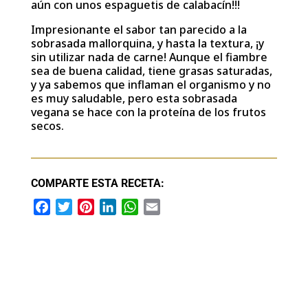
aún con unos espaguetis de calabacín!!!
Impresionante el sabor tan parecido a la
sobrasada mallorquina, y hasta la textura, ¡y
sin utilizar nada de carne! Aunque el fiambre
sea de buena calidad, tiene grasas saturadas,
y ya sabemos que inflaman el organismo y no
es muy saludable, pero esta sobrasada
vegana se hace con la proteína de los frutos
secos.
COMPARTE ESTA RECETA:
F
T
P
L
W
E
a
w
i
i
h
m
c
i
n
n
a
a
e
t
t
k
t
i
b
t
e
e
s
l
o
e
r
d
A
o
r
e
I
p