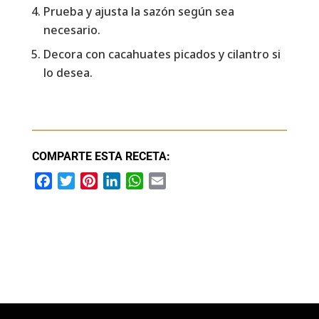
Prueba y ajusta la sazón según sea
necesario.
Decora con cacahuates picados y cilantro si
lo desea.
COMPARTE ESTA RECETA:
F
T
P
L
W
E
a
w
i
i
h
m
c
i
n
n
a
a
e
t
t
k
t
i
b
t
e
e
s
l
o
e
r
d
A
o
r
e
I
p
k
s
n
p
t