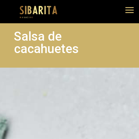
Salsa de
cacahuetes