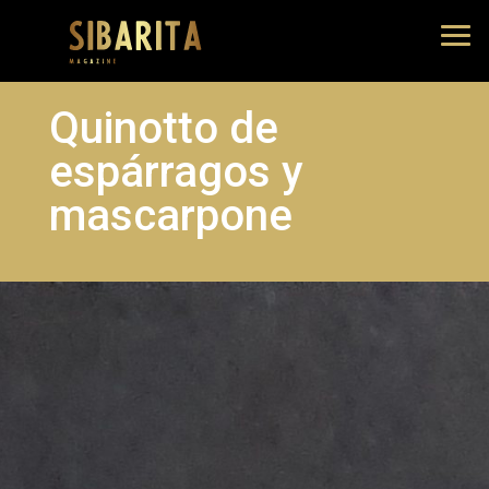
Quinotto de
espárragos y
mascarpone