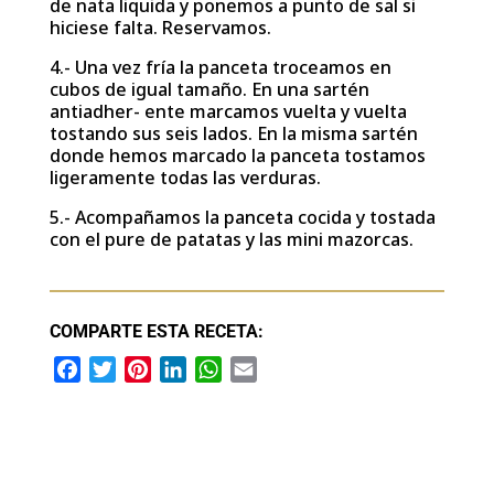
de nata liquida y ponemos a punto de sal si
hiciese falta. Reservamos.
4.- Una vez fría la panceta troceamos en
cubos de igual tamaño. En una sartén
antiadher- ente marcamos vuelta y vuelta
tostando sus seis lados. En la misma sartén
donde hemos marcado la panceta tostamos
ligeramente todas las verduras.
5.- Acompañamos la panceta cocida y tostada
con el pure de patatas y las mini mazorcas.
COMPARTE ESTA RECETA:
F
T
P
L
W
E
a
w
i
i
h
m
c
i
n
n
a
a
e
t
t
k
t
i
b
t
e
e
s
l