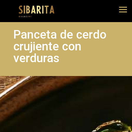
Panceta de cerdo
crujiente con
verduras