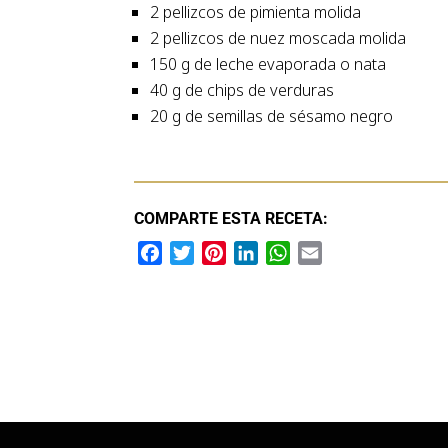
2 pellizcos de pimienta molida
2 pellizcos de nuez moscada molida
150 g de leche evaporada o nata
40 g de chips de verduras
20 g de semillas de sésamo negro
COMPARTE ESTA RECETA:
F
T
P
L
W
E
a
w
i
i
h
m
c
i
n
n
a
a
e
t
t
k
t
i
b
t
e
e
s
l
o
e
r
d
A
o
r
e
I
p
k
s
n
p
t