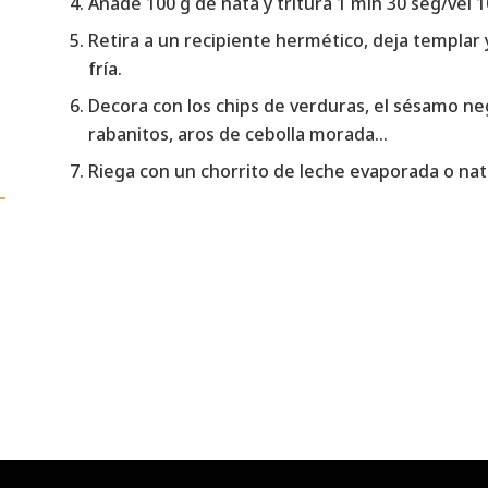
Añade 100 g de nata y tritura 1 min 30 seg/vel 1
Retira a un recipiente hermético, deja templar y
fría.
Decora con los chips de verduras, el sésamo ne
rabanitos, aros de cebolla morada…
Riega con un chorrito de leche evaporada o nata