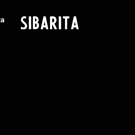
ta
© 2020-2026 Sibarita Magazine.
Todos los derechos reservados.
e y
sta
contacto@sibaritamagazine.com
Aviso Legal
Política de Privacidad
Política de Cookies