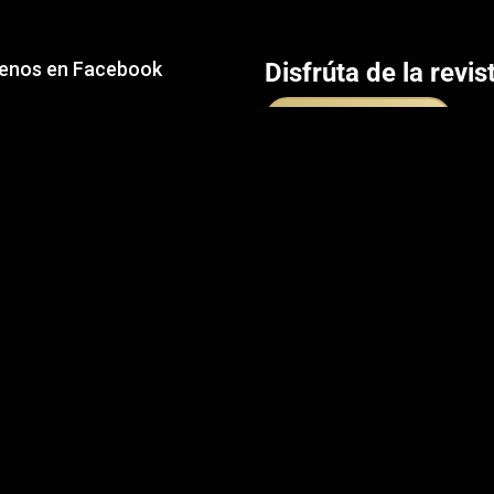
uenos en Facebook
Disfrúta de la revis
Descárgala ya
enos en Linkedin
Además, puedes leerlas onlin
acceder a ellas a través de e
plataforma:
PressReader