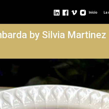
Inicio
La 
barda by Silvia Martinez