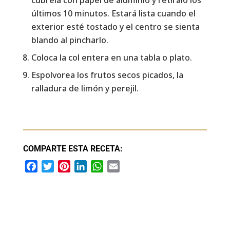
últimos 10 minutos. Estará lista cuando el
exterior esté tostado y el centro se sienta
blando al pincharlo.
Coloca la col entera en una tabla o plato.
Espolvorea los frutos secos picados, la
ralladura de limón y perejil.
COMPARTE ESTA RECETA:
F
T
P
L
W
E
a
w
i
i
h
m
c
i
n
n
a
a
e
t
t
k
t
i
b
t
e
e
s
l
o
e
r
d
A